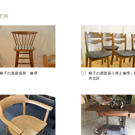
理例
椅子の座面張替 修理
椅子の座面張り替え修理｜
市北区