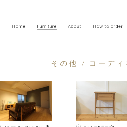
Home
Furniture
About
How to order
Access / Contact
その他 / コーデ