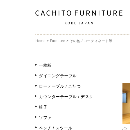
Home
>
Furniture
>
その他 / コーディネート等
一枚板
ダイニングテーブル
ローテーブル / こたつ
カウンターテーブル / デスク
椅子
ソファ
ベンチ / スツール