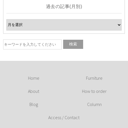
過去の記事(月別)
Home
Furniture
About
How to order
Blog
Column
Access / Contact