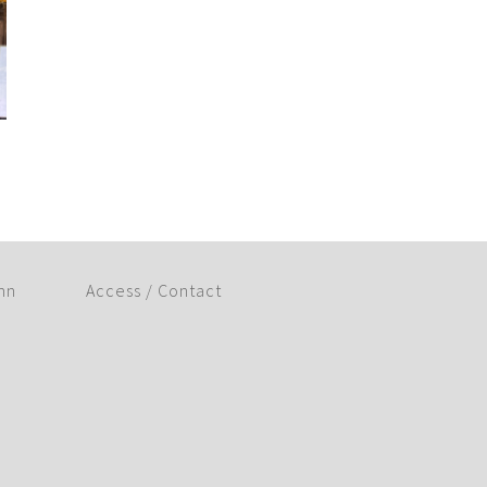
mn
Access / Contact