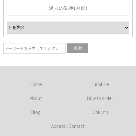
過去の記事(月別)
Home
Furniture
About
How to order
Blog
Column
Access / Contact