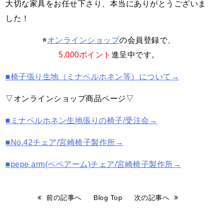
大切な家具をお任せ下さり、本当にありがとうございま
した！
※
オンラインショップ
の会員登録で、
5,000ポイント
進呈中です。
■椅子張り生地（ミナペルホネン等）について→
▽オンラインショップ商品ページ▽
■ミナペルホネン生地張りの椅子/受注会→
■No.42チェア/宮崎椅子製作所→
■pepe arm(ペペアーム)チェア/宮崎椅子製作所→
前の記事へ
Blog Top
次の記事へ