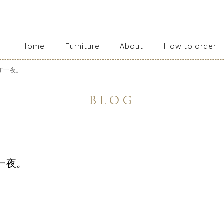
Home
Furniture
About
How to order
Access / Contact
す一夜。
BLOG
一夜。