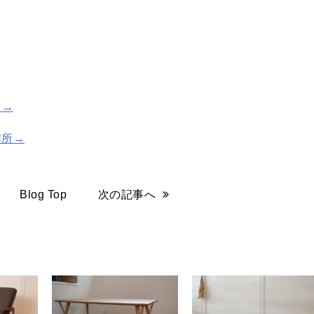
）→
作所→
Blog Top
次の記事へ