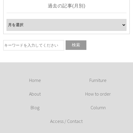
過去の記事(月別)
Home
Furniture
About
How to order
Blog
Column
Access / Contact