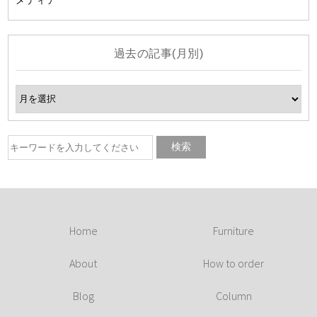
過去の記事(月別)
Home
Furniture
About
How to order
Blog
Column