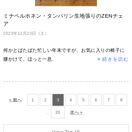
ミナペルホネン・タンバリン生地張りのZENチェ
ア
2023年12月23日（土）
何かとばたばた忙しい年末ですが、お気に入りの椅子に
腰かけて、ほっと一息、
続きを読む
« 前へ
1
2
3
4
5
6
7
8
…
20
次へ »