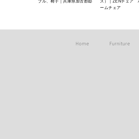
ブル、椅子｜兵庫県加古郡邸
ス）｜ZENチェア 
ームチェア
Home
Furniture